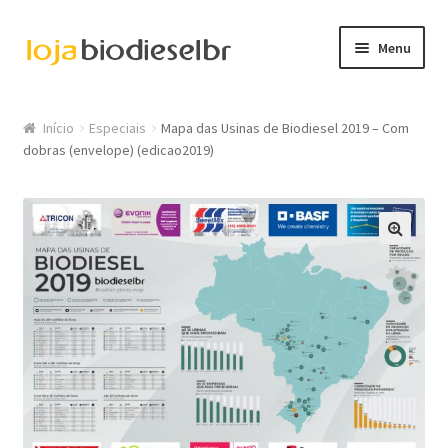
Pular para navegação
Pular para o conteúdo
Menu
Minha conta
Início
Especiais
Mapa das Usinas de Biodiesel 2019 – Com
dobras (envelope) (edicao2019)
Carrinho
Finalizar compra
🔍