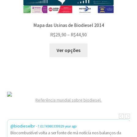
Mapa das Usinas de Biodiesel 2014
R$
29,90
–
R$
44,90
Ver opções
Referência mundial sobre biodiesel.
@biodieselbr
@
- 7.0174980339929 year ago
Biocombustível volta a ser fonte de má notícia nos balanços da
E