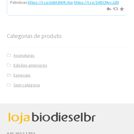
Petrobras
https://t.co/m8A3HrRJGp
https://t.co/1HDCMvczd0
h
R
h
J
R
Categorias de produto
Assinaturas
Edições anteriores
Especiais
Sem categoria